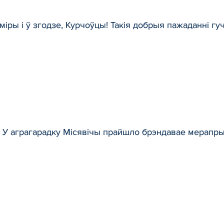
міры і ў згодзе, Курчоўцы! Такія добрыя пажаданні гуч
 У аграгарадку Місявічы прайшло брэндавае мерапрые