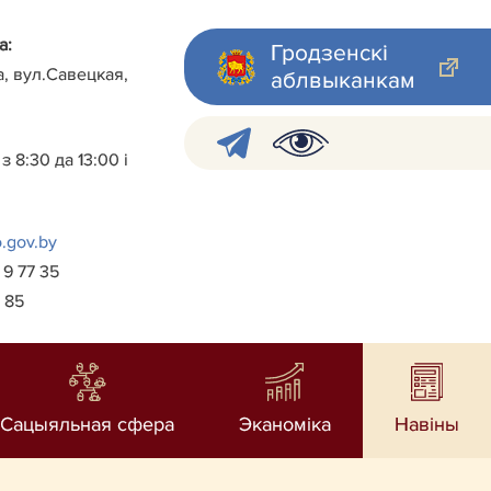
а:
Гродзенскі
а, вул.Савецкая,
аблвыканкам
 8:30 да 13:00 і
.gov.by
 9 77 35
7 85
Сацыяльная сфера
Эканоміка
Навiны