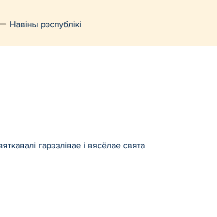
Навiны рэспублiкi
ткавалі гарэзлівае і вясёлае свята