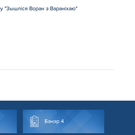
ру "Зышліся Воран з Вараніхаю"
Банэр 4