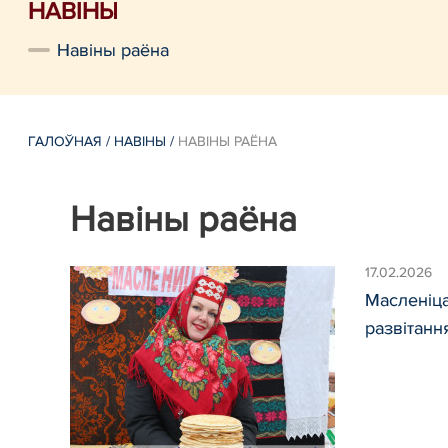
НАВIНЫ
Навiны раёна
ГАЛОЎНАЯ
/
НАВIНЫ
/
НАВIНЫ РАЁНА
Навiны раёна
17.02.2026
Масленіца
развітанн