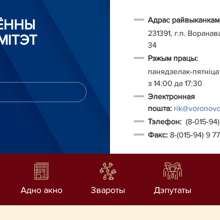
Адрас райвыканкам
АЁННЫ
231391, г.п. Воранав
МІТЭТ
34
Рэжым працы:
панядзелак-пятніца з
з 14:00 да 17:30
Электронная
пошта:
rik@voronovo
Т
элефон:
(8-015-94)
Факс:
8-(015-94) 9 7
Адно акно
Звароты
Дэпутаты