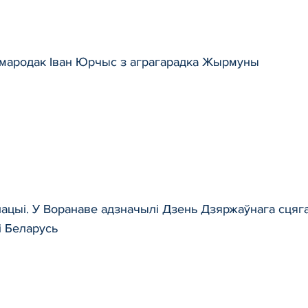
амародак Іван Юрчыс з аграгарадка Жырмуны
ацыі. У Воранаве адзначылі Дзень Дзяржаўнага сцяга
і Беларусь