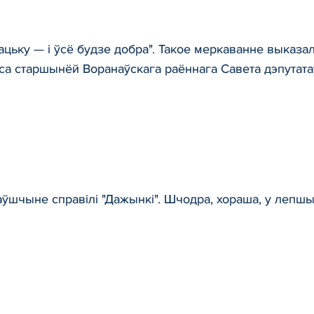
ацьку — і ўсё будзе добра". Такое меркаванне выказа
са старшынёй Воранаўскага раённага Савета дэпутата
ўшчыне справілі "Дажынкі". Шчодра, хораша, у лепш