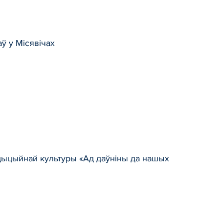
ў у Місявічах
дыцыйнай культуры «Ад даўніны да нашых