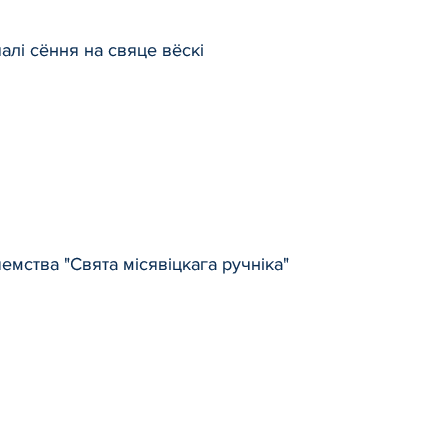
алі сёння на свяце вёскі
мства "Свята місявіцкага ручніка"