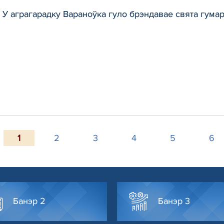
 У аграгарадку Вараноўка гуло брэндавае свята гума
1
2
3
4
5
6
Банэр 2
Банэр 3