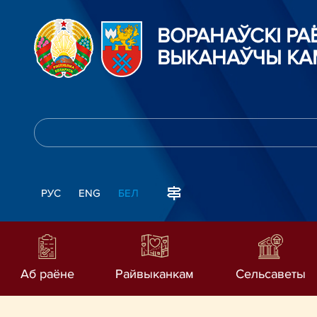
ВОРАНАЎСКІ Р
ВЫКАНАЎЧЫ КА
РУС
ENG
БЕЛ
Аб раёне
Райвыканкам
Сельсаветы