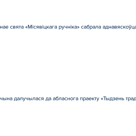
ае свята «Місявіцкага ручніка» сабрала аднавяскоўца
чына далучылася да абласнога праекту «Тыдзень тра