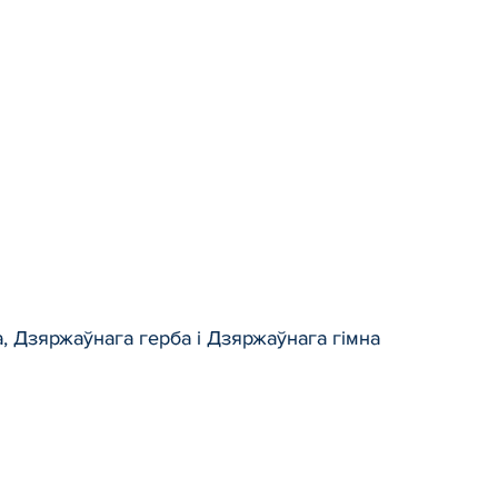
, Дзяржаўнага герба і Дзяржаўнага гімна