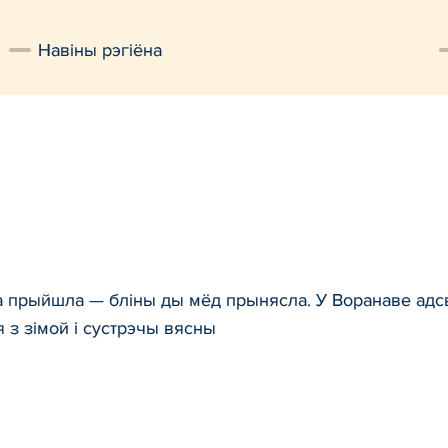
Навiны рэгiёна
 прыйшла — бліны ды мёд прынясла. У Воранаве адсвя
я з зімой і сустрэчы вясны