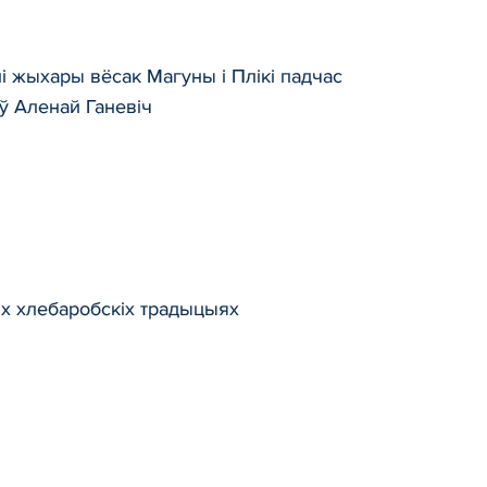
лі жыхары вёсак Магуны і Плікі падчас
ў Аленай Ганевіч
ых хлебаробскіх традыцыях