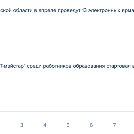
ской области в апреле проведут 13 электронных ярм
IT-майстар" среди работников образования стартовал 
2
3
4
5
6
7