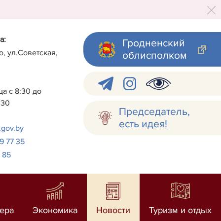
а:
Гродненский
о, ул.Советская,
облисполком
а с 8:30 до
:30
Председатель,
есть идея!
.gov.by
 9 77 35
7 85
ера
Экономика
Новости
Туризм и отдых