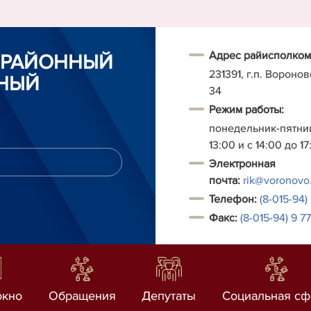
Адрес райисполком
 РАЙОННЫЙ
231391, г.п. Воронов
НЫЙ
34
Режим работы:
понедельник-пятниц
13:00 и с 14:00 до 17
Электронная
почта:
rik@voronovo
Т
елефон:
(8-015-94)
Факс:
(
8-
015-94) 9 7
окно
Обращения
Депутаты
Социальная сф