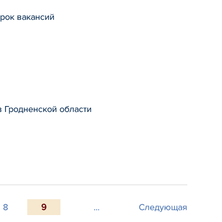
арок вакансий
в Гродненской области
8
9
...
Следующая