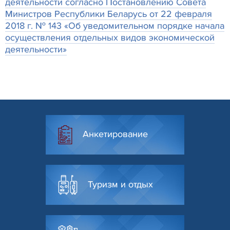
деятельности согласно Постановлению Совета
Министров Республики Беларусь от 22 февраля
2018 г. № 143 «Об уведомительном порядке начала
осуществления отдельных видов экономической
деятельности»
Анкетирование
Туризм и отдых