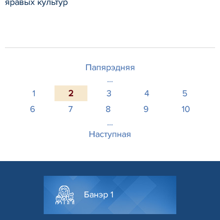
яравых культур
Папярэдняя
...
1
2
3
4
5
6
7
8
9
10
...
Наступная
Банэр 1