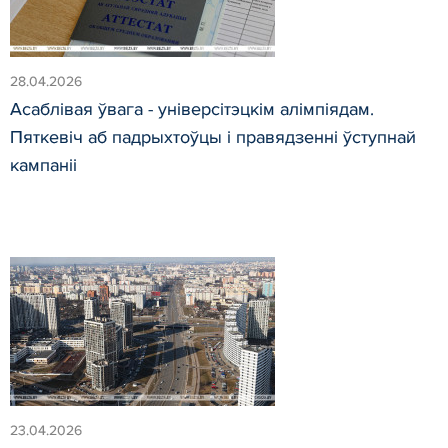
28.04.2026
Асаблівая ўвага - універсітэцкім алімпіядам.
Пяткевіч аб падрыхтоўцы і правядзенні ўступнай
кампаніі
23.04.2026