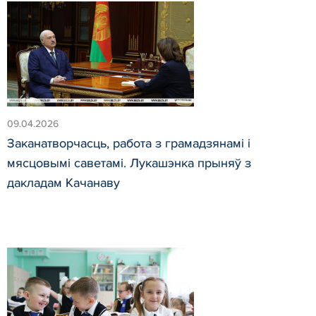
09.04.2026
Заканатворчасць, работа з грамадзянамі і
мясцовымі саветамі. Лукашэнка прыняў з
дакладам Качанаву