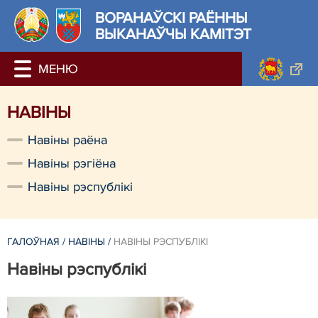
ВОРАНАЎСКІ РАЁННЫ
ВЫКАНАЎЧЫ КАМІТЭТ
НАВIНЫ
Навiны раёна
Навiны рэгiёна
Навiны рэспублiкi
ГАЛОЎНАЯ
/
НАВIНЫ
/
НАВIНЫ РЭСПУБЛIКI
Навiны рэспублiкi