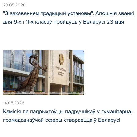
20.05.2026
"З захаваннем традыцый установы". Апошнія званкі
для 9-х і 11-х класаў пройдуць у Беларусі 23 мая
14.05.2026
Камісія па падрыхтоўцы падручнікаў у гуманітарна-
грамадазнаўчай сферы ствараецца ў Беларусі