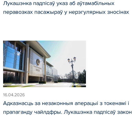
Лукашэнка падпісаў указ аб аўтамабільных
перавозках пасажыраў у нерэгулярных зносінах
16.04.2026
Адказнасць за незаконныя аперацыі з токенамі і
прапаганду чайлдфры. Лукашэнка падпісаў закон