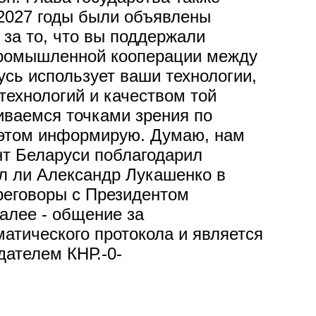
2027 годы были объявлены
за то, что вы поддержали
промышленной кооперации между
сь использует ваши технологии,
технологий и качеством той
иваемся точками зрения по
б этом информирую. Думаю, нам
нт Беларуси поблагодарил
л ли Александр Лукашенко в
ереговоры с Президентом
Далее - общение за
тического протокола и является
дателем КНР.-0-