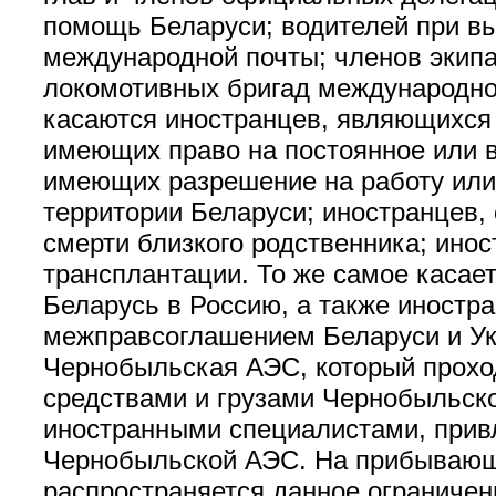
помощь Беларуси; водителей при вы
международной почты; членов экипа
локомотивных бригад международног
касаются иностранцев, являющихся 
имеющих право на постоянное или в
имеющих разрешение на работу или
территории Беларуси; иностранцев,
смерти близкого родственника; ино
трансплантации. То же самое касае
Беларусь в Россию, а также иностр
межправсоглашением Беларуси и Ук
Чернобыльская АЭС, который проход
средствами и грузами Чернобыльско
иностранными специалистами, прив
Чернобыльской АЭС. На прибывающи
распространяется данное ограничен