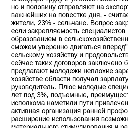
но и половину отправляют на экспор
важнейших на повестке дня, - счита
жители, 23% - сельчане. Вопрос за
если закрепляемость специалистов
образованием в сельскохозяйственн
сможем уверенно двигаться вперед".
сельскому хозяйству и продовольст
сейчас таких договоров заключено бо
предлагают молодежи неплохие зара
хозяйстве области получал зарплату
руководитель. Плюс молодые специа
лет под 3%, подъемные, преимущест
исполкома наметили пути привлече
активная организация ранней профо
расширение использования возможно
материального стимулирования и ра