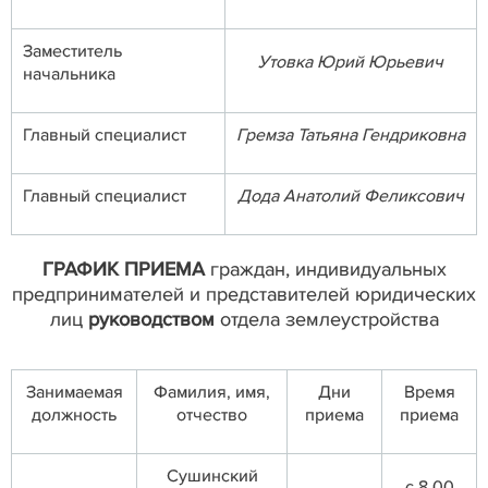
Заместитель
Утовка Юрий Юрьевич
начальника
Главный специалист
Гремза Татьяна Гендриковна
Главный специалист
Дода Анатолий Феликсович
ГРАФИК ПРИЕМА
граждан, индивидуальных
предпринимателей и представителей юридических
лиц
руководством
отдела землеустройства
Занимаемая
Фамилия, имя,
Дни
Время
должность
отчество
приема
приема
Сушинский
с 8.00