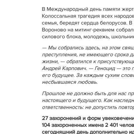
В Международный день памяти жертв
Колоссальная трагедия всех народов
семья, бередят сердца белорусов. 
Вороново на митинг-реквием собрали
силового блока, молодежь, школьни
— Мы собрались здесь, на этом свящ
преступления, не имеющего срока да
жизни, — обратился к присутствующ
Андрей Карпович. — Геноцид — это п
его будущее. За каждым сухим слов
несбывшаяся любовь.
Прошлое не должно быть для нас пр
настоящего и будущего. Как насле
ответственность: не допустить повто
27 захоронений и форм увековечени
104 захороненных имена 2 401 чело
сегодняшний день дополнительно и