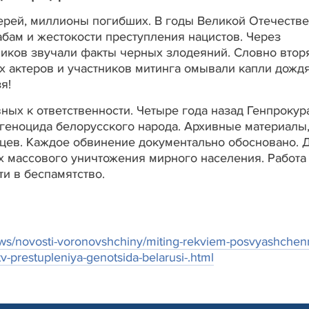
ерей, миллионы погибших. В годы Великой Отечеств
ам и жестокости преступления нацистов. Через
ников звучали факты черных злодеяний. Словно втор
актеров и участников митинга омывали капли дождя
я!
ных к ответственности. Четыре года назад Генпрокур
 геноцида белорусского народа. Архивные материалы
дцев. Каждое обвинение документально обосновано. 
х массового уничтожения мирного населения. Работа
и в беспамятство.
ews/novosti-voronovshchiny/miting-rekviem-posvyashchen
prestupleniya-genotsida-belarusi-.html