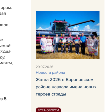
миром.
дая
ивов,
тв
самой
лкома
ру,
мечты,
29.07.2026
Новости района
Жатва-2026 в Вороновском
районе назвала имена новых
героев страды
з 5
ВСЕ НОВОСТИ