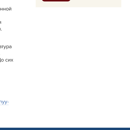
енной
я
.
атура
,
До сих
nyy-