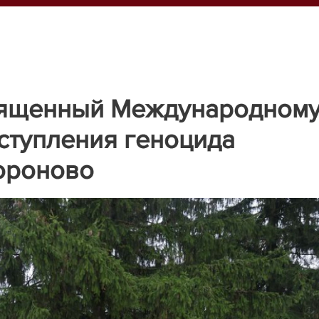
вященный Международном
ступления геноцида
ороново