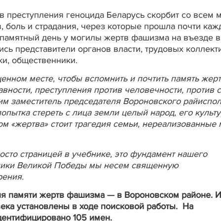
 преступления геноцида Беларусь скорбит со всем 
, боль и страдания, через которые прошла почти каж
В памятный день у могилы жертв фашизма на въезде в
сь представители органов власти, трудовых коллект
ки, общественники.
енном месте, чтобы вспомнить и почтить память жер
вности, преступления против человечности, против 
им заместитель председателя Вороновского райиспо
опытка стереть с лица земли целый народ, его культу
ом «жертва» стоит трагедия семьи, нереализованные 
осто страницей в учебнике, это фундамент нашего
дники Великой Победы мы несем священную
рения.
я памяти жертв фашизма — в Вороновском районе. И
века установлены в ходе поисковой работы. На
дентифицировано 105 имен.