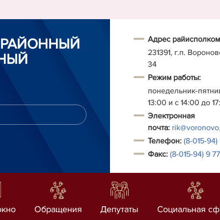
Адрес райисполком
 РАЙОННЫЙ
231391, г.п. Воронов
НЫЙ
34
Режим работы:
понедельник-пятниц
13:00 и с 14:00 до 17
Электронная
почта:
rik@voronovo
Т
елефон:
(8-015-94)
Факс:
(
8-
015-94) 9 7
окно
Обращения
Депутаты
Социальная сф