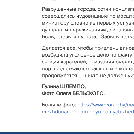
Разрушенные города, сотни концлаг
совершались чудовищные по масштаб
миниатюру словно из первых уст уз
душевным переживаниям, лица юных 
Боль, слезы и пустота… Забыть нельз
Делается все, чтобы привлечь винов
возбудила уголовное дело по факту
сводки карателей, показания очеви
пор продолжаются раскопки в места
продолжается — никто не должен уйт
Галина ШЛЕМПО.
Фото Олега БЕЛЬСКОГО.
Больше фото:
https://www.voran.by/n
mezhdunarodnomu-dnyu-pamyati-zhertv-