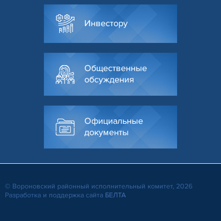
Инвестору
Общественные
обсуждения
Официальные
документы
© Вороновский районный исполнительный комитет, 2026
Разработка и поддержка сайта
БЕЛТА