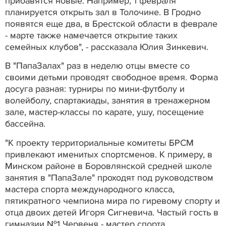
прибавятся новые. Например, 1 февраля
планируется открыть зал в Толочине. В Гродно
появятся еще два, в Брестской области в феврале
- марте также намечается открытие таких
семейных клубов", - рассказала Юлия Зинкевич.
В "ПапаЗалах" раз в неделю отцы вместе со
своими детьми проводят свободное время. Форма
досуга разная: турниры по мини-футболу и
волейболу, спартакиады, занятия в тренажерном
зале, мастер-классы по карате, ушу, посещение
бассейна.
"К проекту территориальные комитеты БРСМ
привлекают именитых спортсменов. К примеру, в
Минском районе в Боровлянской средней школе
занятия в "ПапаЗале" проходят под руководством
мастера спорта международного класса,
пятикратного чемпиона мира по гиревому спорту и
отца двоих детей Игоря Сигневича. Частый гость в
гимназии №1 Червеня - мастер спорта