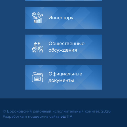
Инвестору
Общественные
обсуждения
Официальные
документы
© Вороновский районный исполнительный комитет, 2026
Разработка и поддержка сайта
БЕЛТА