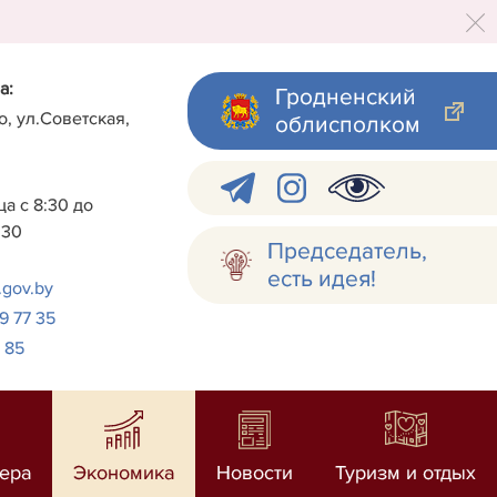
а:
Гродненский
о, ул.Советская,
облисполком
а с 8:30 до
:30
Председатель,
есть идея!
.gov.by
 9 77 35
7 85
ера
Экономика
Новости
Туризм и отдых