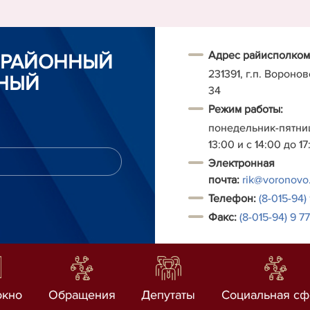
Адрес райисполком
 РАЙОННЫЙ
231391, г.п. Воронов
НЫЙ
34
Режим работы:
понедельник-пятниц
13:00 и с 14:00 до 17
Электронная
почта:
rik@voronovo
Т
елефон:
(8-015-94)
Факс:
(
8-
015-94) 9 7
окно
Обращения
Депутаты
Социальная сф