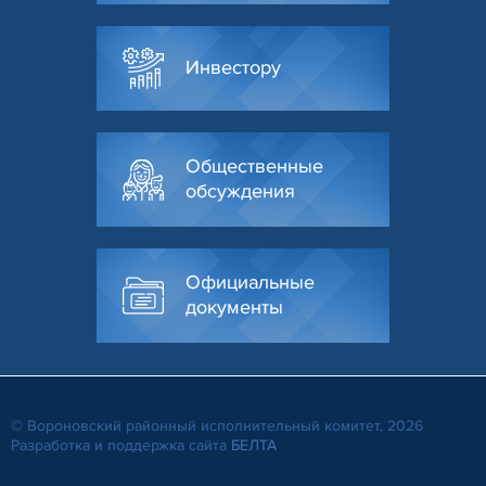
Инвестору
Общественные
обсуждения
Официальные
документы
© Вороновский районный исполнительный комитет, 2026
Разработка и поддержка сайта
БЕЛТА