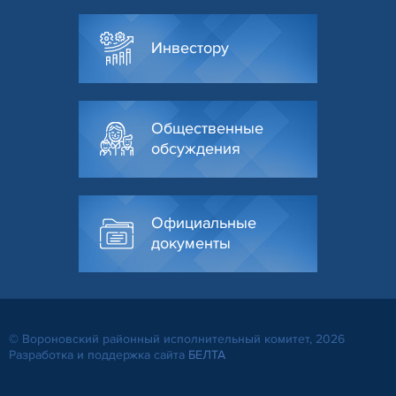
Инвестору
Общественные
обсуждения
Официальные
документы
© Вороновский районный исполнительный комитет, 2026
Разработка и поддержка сайта
БЕЛТА