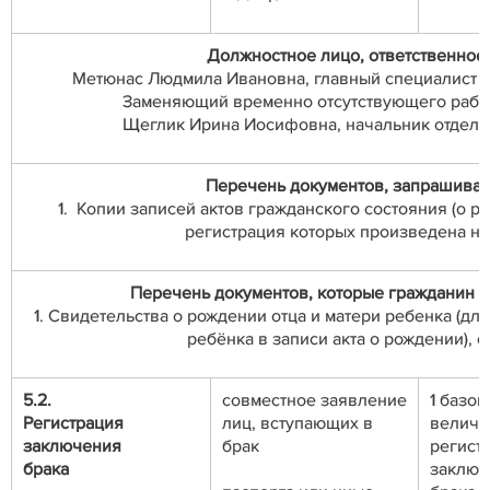
Должностное лицо, ответственное 
Метюнас Людмила Ивановна, главный специалист от
Заменяющий временно отсутствующего рабо
Щеглик Ирина Иосифовна, начальник отдела З
Перечень документов, запрашивае
1. Копии записей актов гражданского состояния (о р
регистрация которых произведена на
Перечень документов, которые гражданин и
1. Свидетельства о рождении отца и матери ребенка (д
ребёнка в записи акта о рождении), 
5.2.
совместное заявление
1 базов
Регистрация
лиц, вступающих в
величи
заключения
брак
регист
брака
заключ