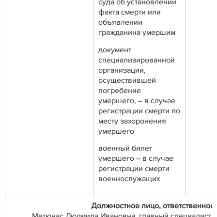
суда об установлении
факта смерти или
объявлении
гражданина умершим
документ
специализированной
организации,
осуществившей
погребение
умершего, – в случае
регистрации смерти по
месту захоронения
умершего
военный билет
умершего – в случае
регистрации смерти
военнослужащих
Должностное лицо, ответственное
Метюнас Людмила Ивановна, главный специалист от