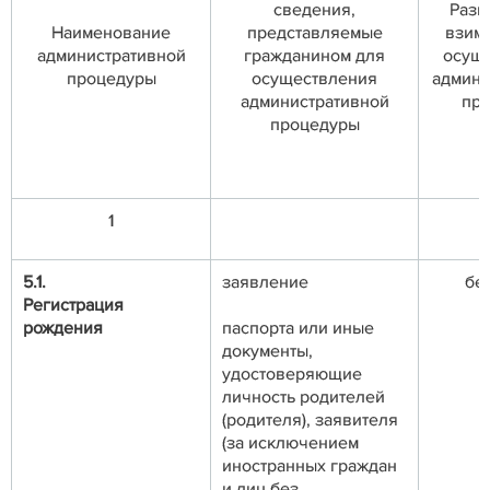
сведения,
Разм
Наименование
представляемые
взим
административной
гражданином для
осущ
процедуры
осуществления
админи
административной
пр
процедуры
1
5.1.
заявление
бе
Регистрация
рождения
паспорта или иные
документы,
удостоверяющие
личность родителей
(родителя), заявителя
(за исключением
иностранных граждан
и лиц без