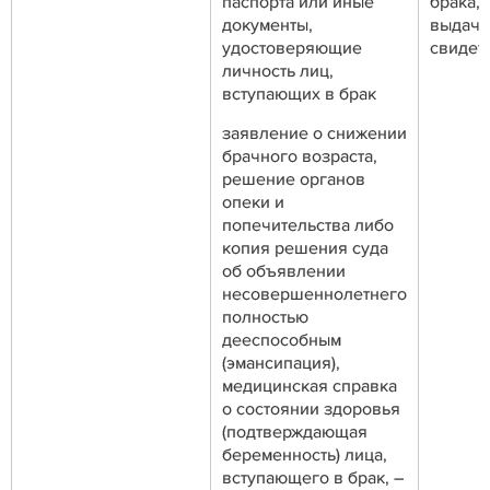
паспорта или иные
брака,
документы,
выдачу
удостоверяющие
свиде
личность лиц,
вступающих в брак
заявление о снижении
брачного возраста,
решение органов
опеки и
попечительства либо
копия решения суда
об объявлении
несовершеннолетнего
полностью
дееспособным
(эмансипация),
медицинская справка
о состоянии здоровья
(подтверждающая
беременность) лица,
вступающего в брак, –