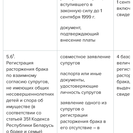
1 сентя
вступившего в
включа
законную силу до 1
свиде
сентября 1999 г.
документ,
подтверждающий
внесение платы
1
5.6
.
совместное заявление
4 базо
Регистрация
супругов
величи
расторжения брака
регист
паспорта или иные
по взаимному
растор
документы,
согласию супругов,
брака,
удостоверяющие
не имеющих общих
выдачу
личность супругов
несовершеннолетних
свидет
детей и спора об
заявление одного из
имуществе (в
супругов о
соответствии со
регистрации
статьей 351 Кодекса
расторжения брака в
Республики Беларусь
его отсутствие – в
о браке и семье)