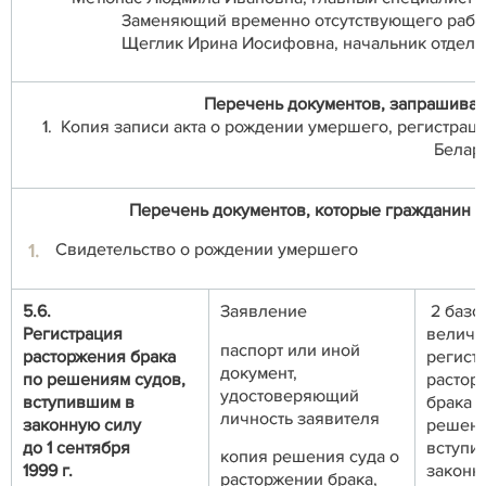
Заменяющий временно отсутствующего рабо
Щеглик Ирина Иосифовна, начальник отдела З
Перечень документов, запрашивае
1. Копия записи акта о рождении умершего, регистрац
Белар
Перечень документов, которые гражданин и
Свидетельство о рождении умершего
5.6.
Заявление
2 базо
Регистрация
величи
паспорт или иной
расторжения брака
регист
документ,
по решениям судов,
растор
удостоверяющий
вступившим в
брака 
личность заявителя
законную силу
решени
до 1 сентября
вступи
копия решения суда о
1999 г
.
законн
расторжении брака,