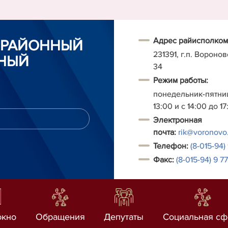
Адрес райисполком
 РАЙОННЫЙ
231391, г.п. Воронов
НЫЙ
34
Режим работы:
понедельник-пятниц
13:00 и с 14:00 до 17
Электронная
почта:
rik@voronovo
Т
елефон:
(8-015-94)
Факс:
(
8-
015-94) 9 7
окно
Обращения
Депутаты
Социальная сф