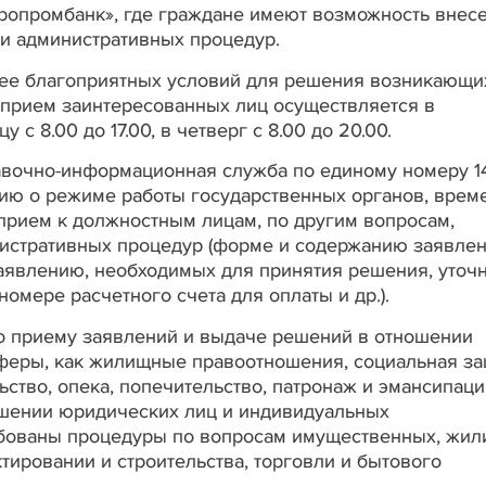
ропромбанк», где граждане имеют возможность внес
ии административных процедур.
лее благоприятных условий для решения возникающи
» прием заинтересованных лиц осуществляется в
 с 8.00 до 17.00, в четверг с 8.00 до 20.00.
вочно-информационная служба по единому номеру 14
цию о режиме работы государственных органов, врем
 прием к должностным лицам, по другим вопросам,
истративных процедур (форме и содержанию заявлен
аявлению, необходимых для принятия решения, уточ
омере расчетного счета для оплаты и др.).
о приему заявлений и выдаче решений в отношении
сферы, как жилищные правоотношения, социальная за
ьство, опека, попечительство, патронаж и эмансипаци
ошении юридических лиц и индивидуальных
бованы процедуры по вопросам имущественных, жи
ировании и строительства, торговли и бытового