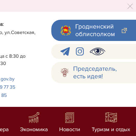
а:
Гродненский
о, ул.Советская,
облисполком
а с 8:30 до
:30
Председатель,
есть идея!
.gov.by
 9 77 35
7 85
ера
Экономика
Новости
Туризм и отдых