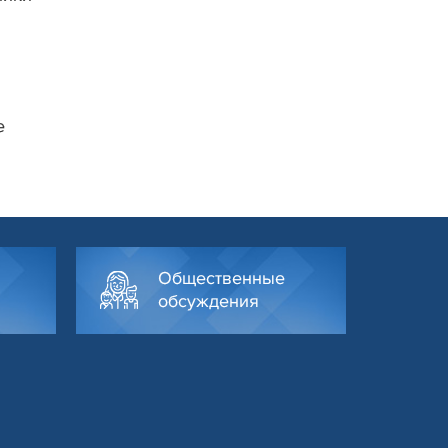
е
Общественные
обсуждения