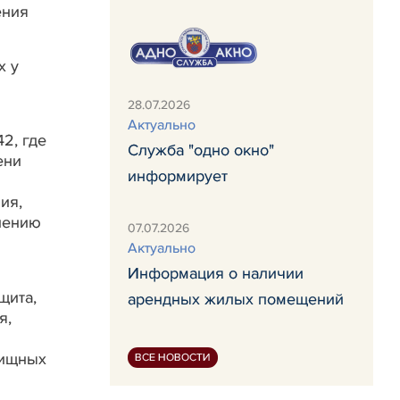
ения
х у
28.07.2026
Актуально
2, где
Служба "одно окно"
ени
информирует
ия,
нению
07.07.2026
Актуально
Информация о наличии
щита,
арендных жилых помещений
я,
лищных
ВСЕ НОВОСТИ