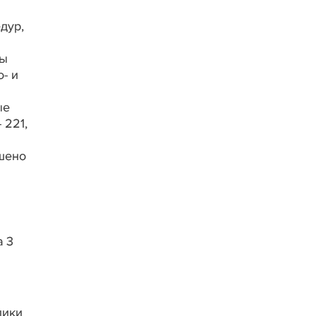
дур,
ры
о- и
ые
 221,
шено
а 3
лики