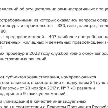
заявлений об осуществлении административных проце
востребованными из которых оказались вопросы сфе
тектуры и строительства – 330, газо-, электро-, тепл
 88;
ых предпринимателей – 407, наиболее востребованн
ественных, жилищных и земельных правоотношений -
1.
х процедур в 2023 году службой «одно окно» запро
нистративных решений.
от субъектов хозяйствования, намеревающихся
деятельности, в соответствии с подпунктом 3.1 пункт
еларусь от 23 ноября 2017 г. № 7 «О развитии
од принято 9 таких уведомлений;
й (ликвидации) в качестве индивидуальных
 лиц в соответствии с Декретом Президента Респуб