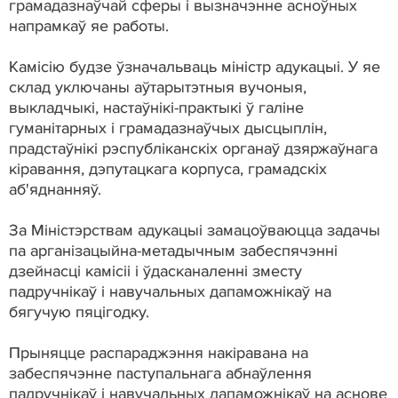
грамадазнаўчай сферы і вызначэнне асноўных
напрамкаў яе работы.
Камісію будзе ўзначальваць міністр адукацыі. У яе
склад уключаны аўтарытэтныя вучоныя,
выкладчыкі, настаўнікі-практыкі ў галіне
гуманітарных і грамадазнаўчых дысцыплін,
прадстаўнікі рэспубліканскіх органаў дзяржаўнага
кіравання, дэпутацкага корпуса, грамадскіх
аб'яднанняў.
За Міністэрствам адукацыі замацоўваюцца задачы
па арганізацыйна-метадычным забеспячэнні
дзейнасці камісіі і ўдасканаленні зместу
падручнікаў і навучальных дапаможнікаў на
бягучую пяцігодку.
Прыняцце распараджэння накіравана на
забеспячэнне паступальнага абнаўлення
падручнікаў і навучальных дапаможнікаў на аснове