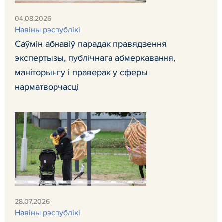
04.08.2026
Навiны рэспублiкi
Саўмін абнавіў парадак правядзення
экспертызы, публічнага абмеркавання,
маніторынгу і праверак у сферы
нарматворчасці
28.07.2026
Навiны рэспублiкi