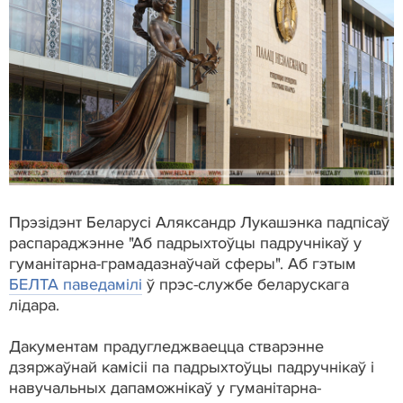
Прэзідэнт Беларусі Аляксандр Лукашэнка падпісаў
распараджэнне "Аб падрыхтоўцы падручнікаў у
гуманітарна-грамадазнаўчай сферы". Аб гэтым
БЕЛТА паведамілі
ў прэс-службе беларускага
лідара.
Дакументам прадугледжваецца стварэнне
дзяржаўнай камісіі па падрыхтоўцы падручнікаў і
навучальных дапаможнікаў у гуманітарна-