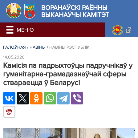
ВОРАНАЎСКІ РАЁННЫ
ВЫКАНАЎЧЫ КАМІТЭТ
ГАЛОЎНАЯ
/
НАВIНЫ
/
НАВIНЫ РЭСПУБЛIКI
14.05.2026
Камісія па падрыхтоўцы падручнікаў у
гуманітарна-грамадазнаўчай сферы
ствараецца ў Беларусі