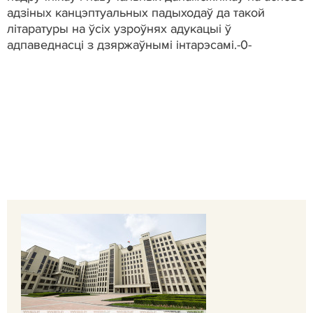
адзіных канцэптуальных падыходаў да такой
літаратуры на ўсіх узроўнях адукацыі ў
адпаведнасці з дзяржаўнымі інтарэсамі.-0-