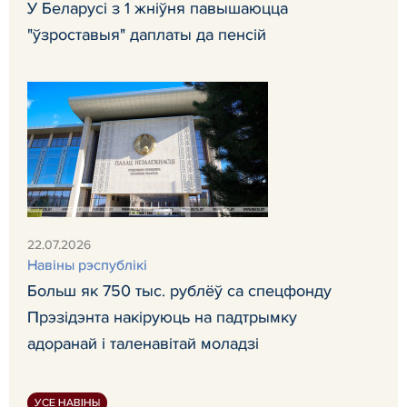
У Беларусі з 1 жніўня павышаюцца
"ўзроставыя" даплаты да пенсій
22.07.2026
Навiны рэспублiкi
Больш як 750 тыс. рублёў са спецфонду
Прэзідэнта накіруюць на падтрымку
адоранай і таленавітай моладзі
УСЕ НАВІНЫ