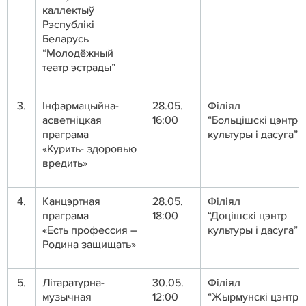
каллектыў
Рэспублікі
Беларусь
“Молодёжный
театр эстрады”
3.
Інфармацыйна-
28.05.
Філіял
асветніцкая
16:00
“Больцішскі цэнтр
праграма
культуры і дасуга”
«Курить- здоровью
вредить»
4.
Канцэртная
28.05.
Філіял
праграма
18:00
“Доцішскі цэнтр
«Есть профессия –
культуры і дасуга”
Родина защищать»
5.
Літаратурна-
30.05.
Філіял
музычная
12:00
“Жырмунскі цэнтр