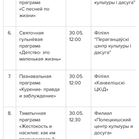
праграма
культуры і дасуга”
«С песней по
жизни»
6.
Святочная
30.05.
Філіял
гульнёвая
12:00
“Пераганцаўскі
праграма
цэнтр культуры і
«Детство- это
дасуга”
маленькая жизнь»
7.
Пазнавальная
30.05.
Філіял
праграма
12:00
«Канвелішскі
«Курение- правда
ЦКіД»
и заблуждение»
8.
Тэматычная
30.05.
Филиал
праграма
12:30
«Полецкишский
«Жестокость и
центр культуры и
насилие: как им
досуга»