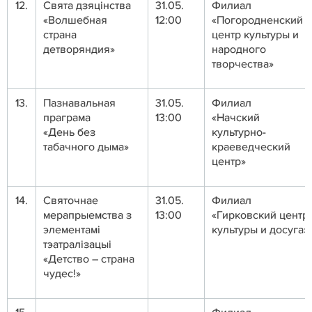
12.
Свята дзяцінства
31.05.
Филиал
«Волшебная
12:00
«Погородненский
страна
центр культуры и
детворяндия»
народного
творчества»
13.
Пазнавальная
31.05.
Филиал
праграма
13:00
«Начский
«День без
культурно-
табачного дыма»
краеведческий
центр»
14.
Святочнае
31.05.
Филиал
мерапрыемства з
13:00
«Гирковский центр
элементамі
культуры и досуга»
тэатралізацыі
«Детство – страна
чудес!»