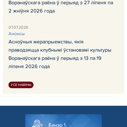
Воранаўскага раёна ў перыяд з 27 ліпеня па
2 жніўня 2026 года
07.07.2026
Анонсы
Асноўныя мерапрыемствы, якія
праводзяцца клубнымі ўстановамі культуры
Воранаўскага раёна ў перыяд з 13 па 19
ліпеня 2026 года
УСЕ НАВІНЫ
Банэр 1