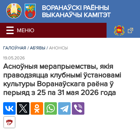
ВОРАНАЎСКІ РАЁННЫ
ВЫКАНАЎЧЫ КАМІТЭТ
ГАЛОЎНАЯ
/
АБ'ЯВЫ
/
АНОНСЫ
19.05.2026
Асноўныя мерапрыемствы, якія
праводзяцца клубнымі ўстановамі
культуры Воранаўскага раёна ў
перыяд з 25 па 31 мая 2026 года