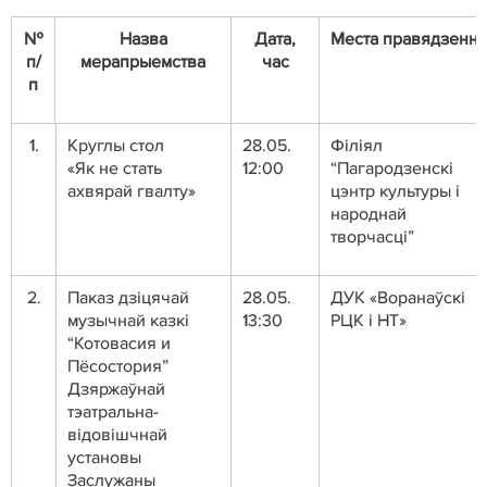
№
Назва
Дата,
Места правядзенн
п/
мерапрыемства
час
п
1.
Круглы стол
28.05.
Філіял
«Як не стать
12:00
“Пагародзенскі
ахвярай гвалту»
цэнтр культуры і
народнай
творчасці”
2.
Паказ дзіцячай
28.05.
ДУК «Воранаўскі
музычнай казкі
13:30
РЦК і НТ»
“Котовасия и
Пёсостория”
Дзяржаўнай
тэатральна-
відовішчнай
установы
Заслужаны