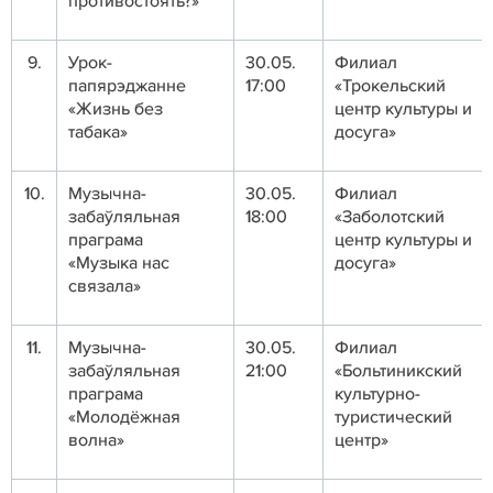
противостоять?»
9.
Урок-
30.05.
Филиал
папярэджанне
17:00
«Трокельский
«Жизнь без
центр культуры и
табака»
досуга»
10.
Музычна-
30.05.
Филиал
забаўляльная
18:00
«Заболотский
праграма
центр культуры и
«Музыка нас
досуга»
связала»
11.
Музычна-
30.05.
Филиал
забаўляльная
21:00
«Больтиникский
праграма
культурно-
«Молодёжная
туристический
волна»
центр»