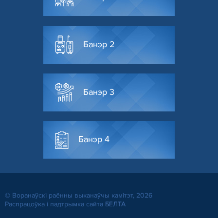
Банэр 2
Банэр 3
Банэр 4
© Воранаўскі раённы выканаўчы камітэт, 2026
Распрацоўка і падтрымка сайта
БЕЛТА